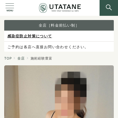
MENU
全店［料金前払い制］
感染症防止対策について
ご予約は各店へ直接お問い合わせください。
料金は当日施術前にお支払いください。
TOP
全店
施術経験豊富
X（旧Twitter）の表示不具合について