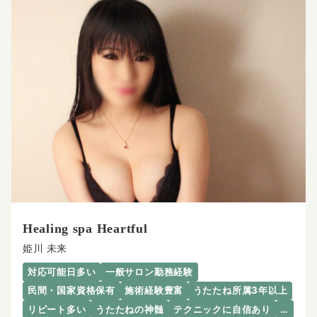
Healing spa Heartful
姫川 未来
対応可能日多い
一般サロン勤務経験
民間・国家資格保有
施術経験豊富
うたたね所属3年以上
リピート多い
うたたねの神髄
テクニックに自信あり
…