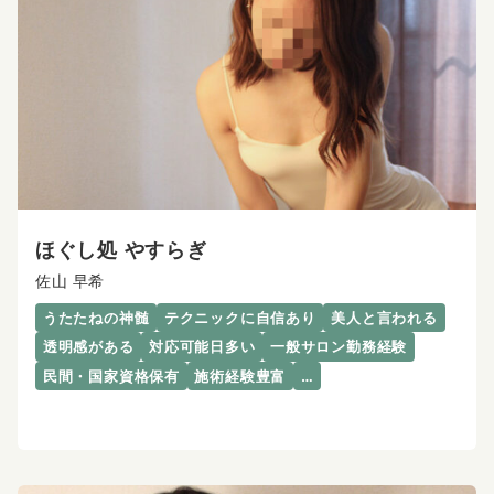
ほぐし処 やすらぎ
佐山 早希
うたたねの神髄
テクニックに自信あり
美人と言われる
透明感がある
対応可能日多い
一般サロン勤務経験
民間・国家資格保有
施術経験豊富
…