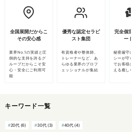
全国展開だからこ
優秀な認定セラピ
完全個
その安心感
スト集団
ー
業界No.1の実績と圧
有資格者や整体師、
秘密厳守
倒的な支持を誇るグ
トレーナーなど、あ
シーが守
ループだからこそ安
らゆる業界のプロフ
でお客様
心・安全にご利用可
ェッショナルが集結
える癒し
能
キーワード一覧
20代
(6)
30代
(3)
40代
(4)