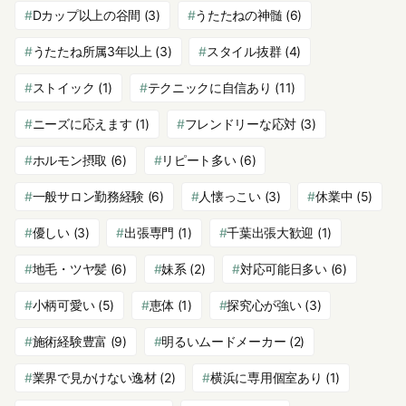
Dカップ以上の谷間
(3)
うたたねの神髄
(6)
うたたね所属3年以上
(3)
スタイル抜群
(4)
ストイック
(1)
テクニックに自信あり
(11)
ニーズに応えます
(1)
フレンドリーな応対
(3)
ホルモン摂取
(6)
リピート多い
(6)
一般サロン勤務経験
(6)
人懐っこい
(3)
休業中
(5)
優しい
(3)
出張専門
(1)
千葉出張大歓迎
(1)
地毛・ツヤ髪
(6)
妹系
(2)
対応可能日多い
(6)
小柄可愛い
(5)
恵体
(1)
探究心が強い
(3)
施術経験豊富
(9)
明るいムードメーカー
(2)
業界で見かけない逸材
(2)
横浜に専用個室あり
(1)