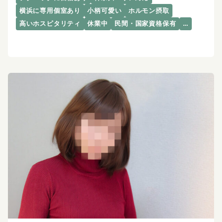
横浜に専用個室あり
小柄可愛い
ホルモン摂取
高いホスピタリティ
休業中
民間・国家資格保有
…