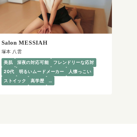
Salon MESSIAH
塚本 八雲
美肌
深夜の対応可能
フレンドリーな応対
20代
明るいムードメーカー
人懐っこい
ストイック
高学歴
…