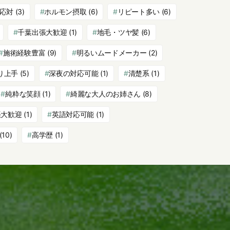
応対
(3)
ホルモン摂取
(6)
リピート多い
(6)
千葉出張大歓迎
(1)
地毛・ツヤ髪
(6)
施術経験豊富
(9)
明るいムードメーカー
(2)
り上手
(5)
深夜の対応可能
(1)
清楚系
(1)
純粋な笑顔
(1)
綺麗な大人のお姉さん
(8)
張大歓迎
(1)
英語対応可能
(1)
(10)
高学歴
(1)