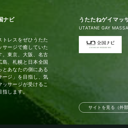
国ナビ
うたたねゲイマッ
UTATANE GAY MASSA
ストレスをぜひうたた
ッサージで癒していた
す。東京、大阪、名古
広島、札幌と日本全国
っとあなたの側にある
サージ」を目指し、気
マッサージが受けるこ
目指します。
サイトを見る（外