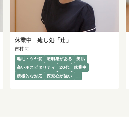
休業中 癒し処「辻」
吉村 紬
地毛・ツヤ髪
透明感がある
美肌
高いホスピタリティ
20代
休業中
積極的な対応
探究心が強い
…