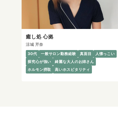
癒し処 心拠
涼城 芹奈
30代
一般サロン勤務経験
真面目
人懐っこい
探究心が強い
綺麗な大人のお姉さん
ホルモン摂取
高いホスピタリティ