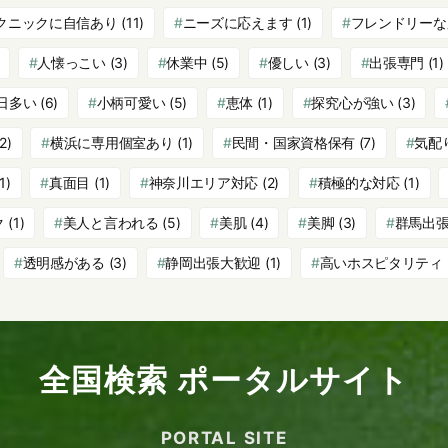
クニックに自信あり
(11)
ニーズに応えます
(1)
フレンドリーな
人懐っこい
(3)
休業中
(5)
優しい
(3)
出張専門
(1)
日多い
(6)
小柄可愛い
(5)
恵体
(1)
探究心が強い
(3)
2)
横浜に専用個室あり
(1)
民間・国家資格保有
(7)
気配
1)
真面目
(1)
神奈川エリア対応
(2)
積極的な対応
(1)
ク
(1)
美人と言われる
(5)
美肌
(4)
美脚
(3)
群馬出
透明感がある
(3)
静岡出張大歓迎
(1)
高いホスピタリティ
全国検索 ポータルサイト
PORTAL SITE