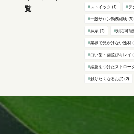
ストイック
(1)
テ
覧
一般サロン勤務経験
(6)
妹系
(2)
対応可能
業界で見かけない逸材
(
白い歯・歯並びキレイ
(
緩急をつけたストロー
触りたくなるお尻
(2)