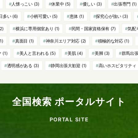
人懐っこい
(3)
休業中
(5)
優しい
(3)
出張専門
(1)
日多い
(6)
小柄可愛い
(5)
恵体
(1)
探究心が強い
(3)
2)
横浜に専用個室あり
(1)
民間・国家資格保有
(7)
気配
1)
真面目
(1)
神奈川エリア対応
(2)
積極的な対応
(1)
ク
(1)
美人と言われる
(5)
美肌
(4)
美脚
(3)
群馬出
透明感がある
(3)
静岡出張大歓迎
(1)
高いホスピタリティ
全国検索 ポータルサイト
PORTAL SITE