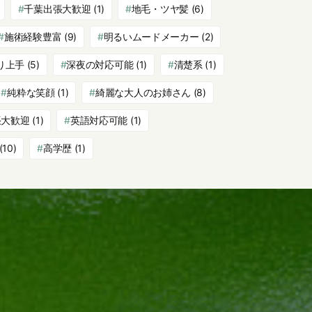
千葉出張大歓迎
(1)
地毛・ツヤ髪
(6)
施術経験豊富
(9)
明るいムードメーカー
(2)
り上手
(5)
深夜の対応可能
(1)
清楚系
(1)
純粋な笑顔
(1)
綺麗な大人のお姉さん
(8)
張大歓迎
(1)
英語対応可能
(1)
(10)
高学歴
(1)