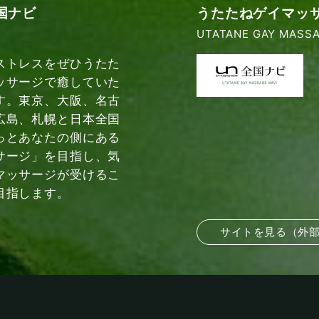
国ナビ
うたたねゲイマッ
UTATANE GAY MASSA
ストレスをぜひうたた
ッサージで癒していた
す。東京、大阪、名古
広島、札幌と日本全国
っとあなたの側にある
サージ」を目指し、気
マッサージが受けるこ
目指します。
サイトを見る（外