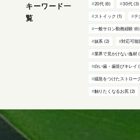
20代
(6)
30代
(3)
キーワード一
ストイック
(1)
テ
覧
一般サロン勤務経験
(6)
妹系
(2)
対応可能
業界で見かけない逸材
(
白い歯・歯並びキレイ
(
緩急をつけたストロー
触りたくなるお尻
(2)