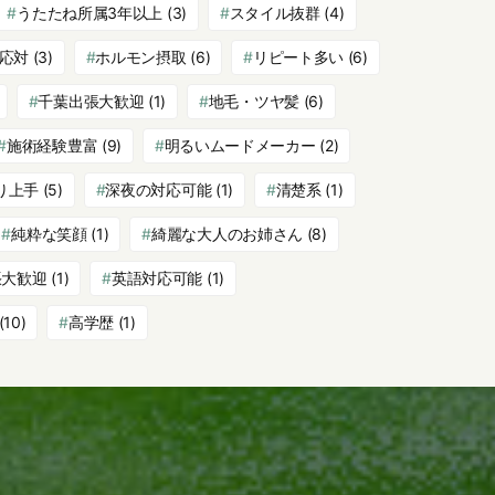
うたたね所属3年以上
(3)
スタイル抜群
(4)
応対
(3)
ホルモン摂取
(6)
リピート多い
(6)
千葉出張大歓迎
(1)
地毛・ツヤ髪
(6)
施術経験豊富
(9)
明るいムードメーカー
(2)
り上手
(5)
深夜の対応可能
(1)
清楚系
(1)
純粋な笑顔
(1)
綺麗な大人のお姉さん
(8)
張大歓迎
(1)
英語対応可能
(1)
(10)
高学歴
(1)