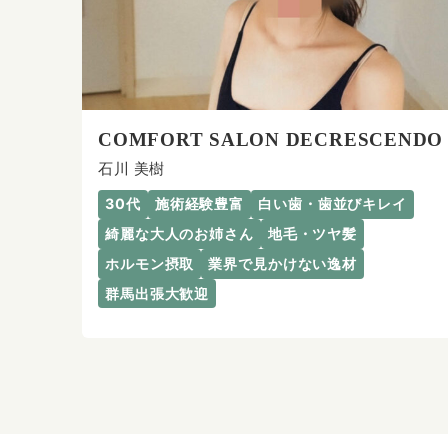
COMFORT SALON DECRESCENDO
石川 美樹
30代
施術経験豊富
白い歯・歯並びキレイ
綺麗な大人のお姉さん
地毛・ツヤ髪
ホルモン摂取
業界で見かけない逸材
群馬出張大歓迎