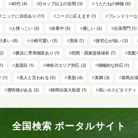
40代
(4)
Dカップ以上の谷間
(3)
うたたねの神髄
(6)
クニックに自信あり
(11)
ニーズに応えます
(1)
フレンドリーな
人懐っこい
(3)
休業中
(5)
優しい
(3)
出張専門
(1)
日多い
(6)
小柄可愛い
(5)
恵体
(1)
探究心が強い
(3)
2)
横浜に専用個室あり
(1)
民間・国家資格保有
(7)
気配
1)
真面目
(1)
神奈川エリア対応
(2)
積極的な対応
(1)
ク
(1)
美人と言われる
(5)
美肌
(4)
美脚
(3)
群馬出
透明感がある
(3)
静岡出張大歓迎
(1)
高いホスピタリティ
全国検索 ポータルサイト