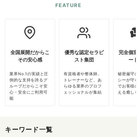
FEATURE
全国展開だからこ
優秀な認定セラピ
完全個
その安心感
スト集団
ー
業界No.1の実績と圧
有資格者や整体師、
秘密厳守
倒的な支持を誇るグ
トレーナーなど、あ
シーが守
ループだからこそ安
らゆる業界のプロフ
でお客様
心・安全にご利用可
ェッショナルが集結
える癒し
能
キーワード一覧