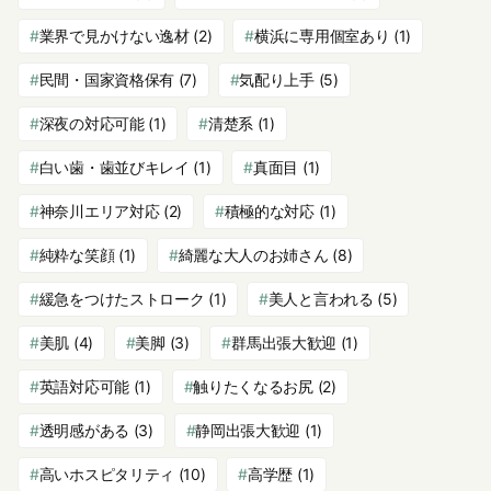
業界で見かけない逸材
(2)
横浜に専用個室あり
(1)
民間・国家資格保有
(7)
気配り上手
(5)
深夜の対応可能
(1)
清楚系
(1)
白い歯・歯並びキレイ
(1)
真面目
(1)
神奈川エリア対応
(2)
積極的な対応
(1)
純粋な笑顔
(1)
綺麗な大人のお姉さん
(8)
緩急をつけたストローク
(1)
美人と言われる
(5)
美肌
(4)
美脚
(3)
群馬出張大歓迎
(1)
英語対応可能
(1)
触りたくなるお尻
(2)
透明感がある
(3)
静岡出張大歓迎
(1)
高いホスピタリティ
(10)
高学歴
(1)