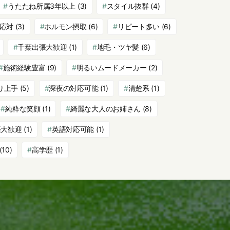
うたたね所属3年以上
(3)
スタイル抜群
(4)
応対
(3)
ホルモン摂取
(6)
リピート多い
(6)
千葉出張大歓迎
(1)
地毛・ツヤ髪
(6)
施術経験豊富
(9)
明るいムードメーカー
(2)
り上手
(5)
深夜の対応可能
(1)
清楚系
(1)
純粋な笑顔
(1)
綺麗な大人のお姉さん
(8)
張大歓迎
(1)
英語対応可能
(1)
(10)
高学歴
(1)