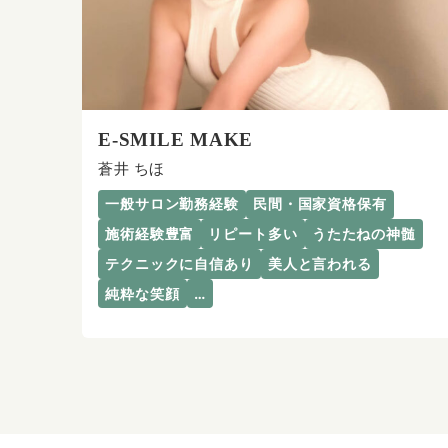
E-SMILE MAKE
蒼井 ちほ
一般サロン勤務経験
民間・国家資格保有
施術経験豊富
リピート多い
うたたねの神髄
テクニックに自信あり
美人と言われる
純粋な笑顔
…