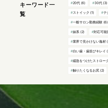
20代
(6)
30代
(3)
キーワード一
ストイック
(1)
テ
覧
一般サロン勤務経験
(6)
妹系
(2)
対応可能
業界で見かけない逸材
(
白い歯・歯並びキレイ
(
緩急をつけたストロー
触りたくなるお尻
(2)