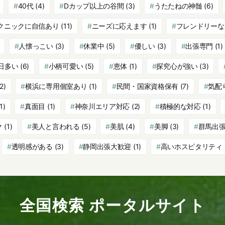
40代
(4)
Dカップ以上の谷間
(3)
うたたねの神髄
(6)
クニックに自信あり
(11)
ニーズに応えます
(1)
フレンドリーな
人懐っこい
(3)
休業中
(5)
優しい
(3)
出張専門
(1)
日多い
(6)
小柄可愛い
(5)
恵体
(1)
探究心が強い
(3)
2)
横浜に専用個室あり
(1)
民間・国家資格保有
(7)
気配
1)
真面目
(1)
神奈川エリア対応
(2)
積極的な対応
(1)
ク
(1)
美人と言われる
(5)
美肌
(4)
美脚
(3)
群馬出
透明感がある
(3)
静岡出張大歓迎
(1)
高いホスピタリティ
全国検索 ポータルサイト