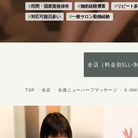
民間・国家資格保有
施術経験豊富
リピート
対応可能日多い
一般サロン勤務経験
全店［料金前払い
TOP
全店
全身ニューハーフマッサージ
E-SM