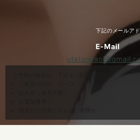
下記のメールア
E-Mail
utataneaoi@gmail.
ご予約の場合は、下記をご記載ください。
ご希望の日時、コース
お名前（仮名可能）
お電話番号
個室かご出張どちらのご利用か