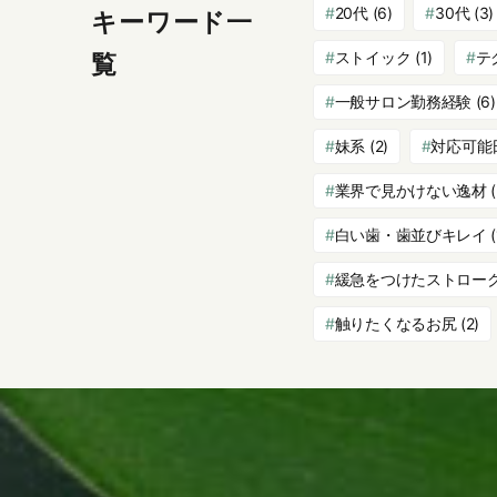
20代
(6)
30代
(3)
キーワード一
ストイック
(1)
テ
覧
一般サロン勤務経験
(6)
妹系
(2)
対応可能
業界で見かけない逸材
(
白い歯・歯並びキレイ
(
緩急をつけたストロー
触りたくなるお尻
(2)