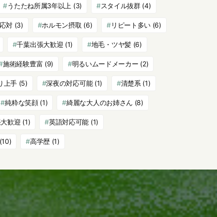
うたたね所属3年以上
(3)
スタイル抜群
(4)
応対
(3)
ホルモン摂取
(6)
リピート多い
(6)
千葉出張大歓迎
(1)
地毛・ツヤ髪
(6)
施術経験豊富
(9)
明るいムードメーカー
(2)
り上手
(5)
深夜の対応可能
(1)
清楚系
(1)
純粋な笑顔
(1)
綺麗な大人のお姉さん
(8)
張大歓迎
(1)
英語対応可能
(1)
(10)
高学歴
(1)