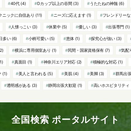
40代
(4)
Dカップ以上の谷間
(3)
うたたねの神髄
(6)
クニックに自信あり
(11)
ニーズに応えます
(1)
フレンドリーな
人懐っこい
(3)
休業中
(5)
優しい
(3)
出張専門
(1)
日多い
(6)
小柄可愛い
(5)
恵体
(1)
探究心が強い
(3)
2)
横浜に専用個室あり
(1)
民間・国家資格保有
(7)
気配
1)
真面目
(1)
神奈川エリア対応
(2)
積極的な対応
(1)
ク
(1)
美人と言われる
(5)
美肌
(4)
美脚
(3)
群馬出
透明感がある
(3)
静岡出張大歓迎
(1)
高いホスピタリティ
全国検索 ポータルサイト