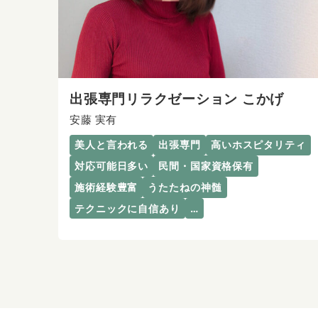
出張専門リラクゼーション こかげ
安藤 実有
美人と言われる
出張専門
高いホスピタリティ
対応可能日多い
民間・国家資格保有
施術経験豊富
うたたねの神髄
テクニックに自信あり
…