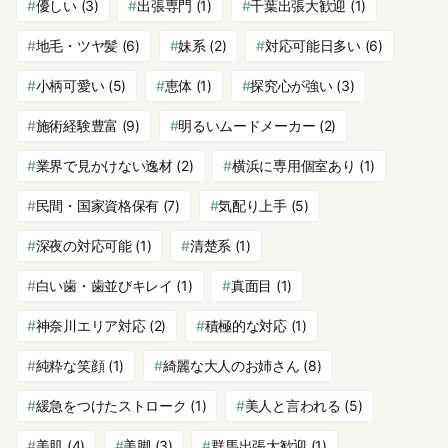
優しい
(3)
出張専門
(1)
千葉出張大歓迎
(1)
地毛・ツヤ髪
(6)
妹系
(2)
対応可能日多い
(6)
小柄可愛い
(5)
恵体
(1)
探究心が強い
(3)
施術経験豊富
(9)
明るいムードメーカー
(2)
業界で見かけない逸材
(2)
横浜に専用個室あり
(1)
民間・国家資格保有
(7)
気配り上手
(5)
深夜の対応可能
(1)
清楚系
(1)
白い歯・歯並びキレイ
(1)
真面目
(1)
神奈川エリア対応
(2)
積極的な対応
(1)
純粋な笑顔
(1)
綺麗な大人のお姉さん
(8)
緩急をつけたストローク
(1)
美人と言われる
(5)
美肌
(4)
美脚
(3)
群馬出張大歓迎
(1)