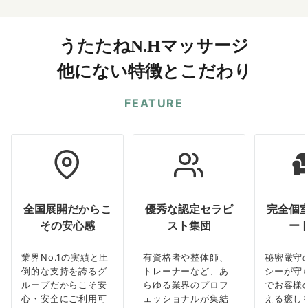
うたたねN.Hマッサージ
他にない特徴とこだわり
FEATURE
全国展開だからこ
優秀な認定セラピ
完全個
その安心感
スト集団
ー
業界No.1の実績と圧
有資格者や整体師、
秘密厳守
倒的な支持を誇るグ
トレーナーなど、あ
シーが守
ループだからこそ安
らゆる業界のプロフ
でお客様
心・安全にご利用可
ェッショナルが集結
える癒し