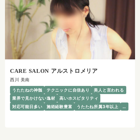
CARE SALON アルストロメリア
西川 美南
うたたねの神髄
テクニックに自信あり
美人と言われる
業界で見かけない逸材
高いホスピタリティ
対応可能日多い
施術経験豊富
うたたね所属3年以上
…