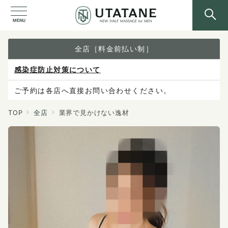
MENU
全店［料金前払い制］
感染症防止対策について
ご予約は各店へ直接お問い合わせください。
料金は当日施術前にお支払いください。
TOP
全店
業界で見かけない逸材
X（旧Twitter）の表示不具合について