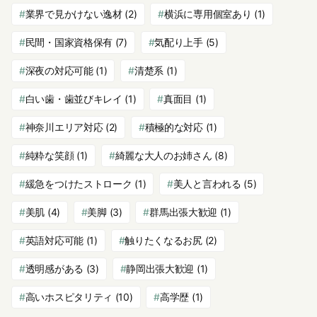
業界で見かけない逸材
(2)
横浜に専用個室あり
(1)
民間・国家資格保有
(7)
気配り上手
(5)
深夜の対応可能
(1)
清楚系
(1)
白い歯・歯並びキレイ
(1)
真面目
(1)
神奈川エリア対応
(2)
積極的な対応
(1)
純粋な笑顔
(1)
綺麗な大人のお姉さん
(8)
緩急をつけたストローク
(1)
美人と言われる
(5)
美肌
(4)
美脚
(3)
群馬出張大歓迎
(1)
英語対応可能
(1)
触りたくなるお尻
(2)
透明感がある
(3)
静岡出張大歓迎
(1)
高いホスピタリティ
(10)
高学歴
(1)