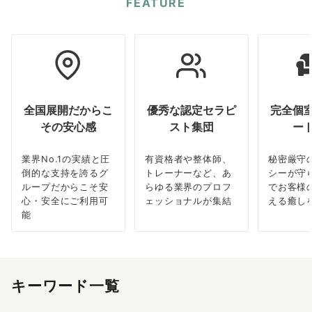
FEATURE
全国展開だからこ
優秀な認定セラピ
完全個
その安心感
スト集団
ー
業界No.1の実績と圧
有資格者や整体師、
秘密厳守
倒的な支持を誇るグ
トレーナーなど、あ
シーが守
ループだからこそ安
らゆる業界のプロフ
でお客様
心・安全にご利用可
ェッショナルが集結
える癒し
能
キーワード一覧