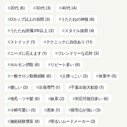
20代
(6)
30代
(3)
40代
(4)
Dカップ以上の谷間
(3)
うたたねの神髄
(6)
うたたね所属3年以上
(3)
スタイル抜群
(4)
ストイック
(1)
テクニックに自信あり
(11)
ニーズに応えます
(1)
フレンドリーな応対
(3)
ホルモン摂取
(6)
リピート多い
(6)
一般サロン勤務経験
(6)
人懐っこい
(3)
休業中
(5)
優しい
(3)
出張専門
(1)
千葉出張大歓迎
(1)
地毛・ツヤ髪
(6)
妹系
(2)
対応可能日多い
(6)
小柄可愛い
(5)
恵体
(1)
探究心が強い
(3)
施術経験豊富
(9)
明るいムードメーカー
(2)