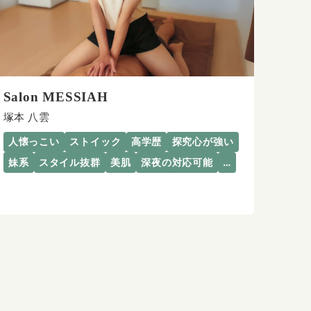
Salon MESSIAH
塚本 八雲
人懐っこい
ストイック
高学歴
探究心が強い
妹系
スタイル抜群
美肌
深夜の対応可能
…