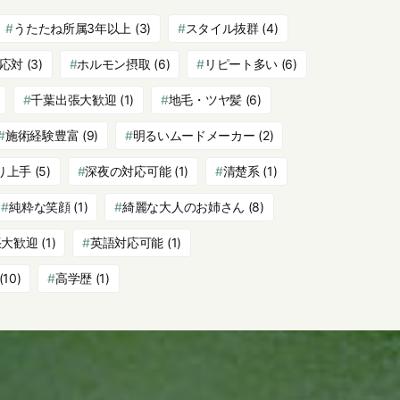
うたたね所属3年以上
(3)
スタイル抜群
(4)
応対
(3)
ホルモン摂取
(6)
リピート多い
(6)
千葉出張大歓迎
(1)
地毛・ツヤ髪
(6)
施術経験豊富
(9)
明るいムードメーカー
(2)
り上手
(5)
深夜の対応可能
(1)
清楚系
(1)
純粋な笑顔
(1)
綺麗な大人のお姉さん
(8)
張大歓迎
(1)
英語対応可能
(1)
(10)
高学歴
(1)