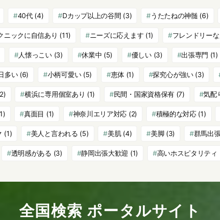
40代
(4)
Dカップ以上の谷間
(3)
うたたねの神髄
(6)
クニックに自信あり
(11)
ニーズに応えます
(1)
フレンドリーな
人懐っこい
(3)
休業中
(5)
優しい
(3)
出張専門
(1)
日多い
(6)
小柄可愛い
(5)
恵体
(1)
探究心が強い
(3)
2)
横浜に専用個室あり
(1)
民間・国家資格保有
(7)
気配
1)
真面目
(1)
神奈川エリア対応
(2)
積極的な対応
(1)
ク
(1)
美人と言われる
(5)
美肌
(4)
美脚
(3)
群馬出
透明感がある
(3)
静岡出張大歓迎
(1)
高いホスピタリティ
全国検索 ポータルサイト