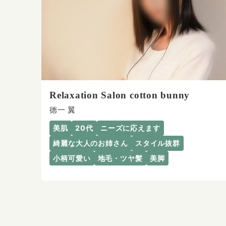
Relaxation Salon cotton bunny
徳一 翼
美肌
20代
ニーズに応えます
綺麗な大人のお姉さん
スタイル抜群
小柄可愛い
地毛・ツヤ髪
美脚