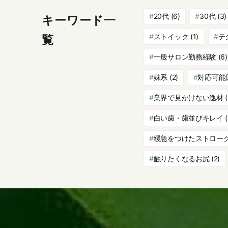
20代
(6)
30代
(3)
キーワード一
ストイック
(1)
テ
覧
一般サロン勤務経験
(6)
妹系
(2)
対応可能
業界で見かけない逸材
(
白い歯・歯並びキレイ
(
緩急をつけたストロー
触りたくなるお尻
(2)