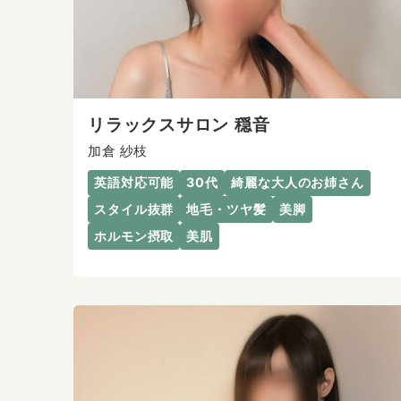
リラックスサロン 穏音
加倉 紗枝
英語対応可能
30代
綺麗な大人のお姉さん
スタイル抜群
地毛・ツヤ髪
美脚
ホルモン摂取
美肌