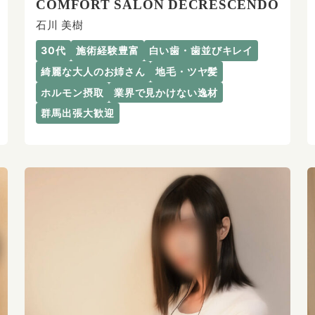
COMFORT SALON DECRESCENDO
石川 美樹
30代
施術経験豊富
白い歯・歯並びキレイ
綺麗な大人のお姉さん
地毛・ツヤ髪
ホルモン摂取
業界で見かけない逸材
群馬出張大歓迎