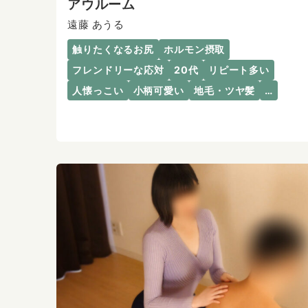
アウルーム
遠藤 あうる
触りたくなるお尻
ホルモン摂取
フレンドリーな応対
20代
リピート多い
人懐っこい
小柄可愛い
地毛・ツヤ髪
…