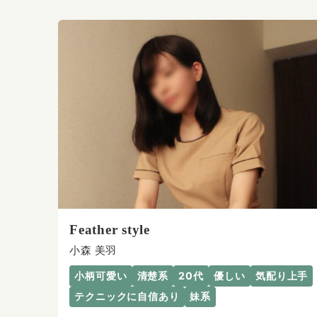
Feather style
小森 美羽
小柄可愛い
清楚系
20代
優しい
気配り上手
テクニックに自信あり
妹系