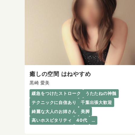
癒しの空間 はねやすめ
黒崎 愛美
緩急をつけたストローク
うたたねの神髄
テクニックに自信あり
千葉出張大歓迎
綺麗な大人のお姉さん
美脚
高いホスピタリティ
40代
…