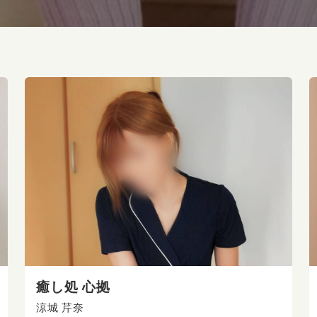
癒し処 心拠
涼城 芹奈