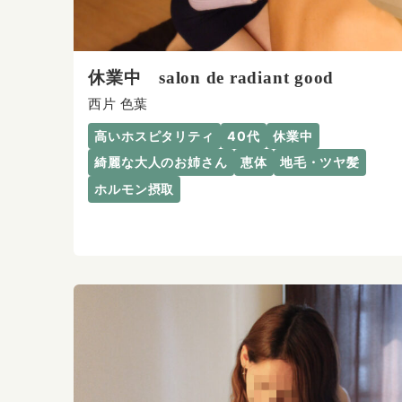
休業中 salon de radiant good
西片 色葉
高いホスピタリティ
40代
休業中
綺麗な大人のお姉さん
恵体
地毛・ツヤ髪
ホルモン摂取