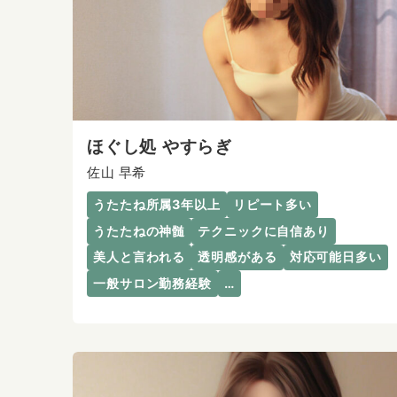
ほぐし処 やすらぎ
佐山 早希
うたたね所属3年以上
リピート多い
うたたねの神髄
テクニックに自信あり
美人と言われる
透明感がある
対応可能日多い
一般サロン勤務経験
…