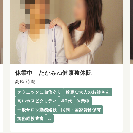
休業中 たかみね健康整体院
高峰 詩織
テクニックに自信あり
綺麗な大人のお姉さん
高いホスピタリティ
40代
休業中
一般サロン勤務経験
民間・国家資格保有
施術経験豊富
…