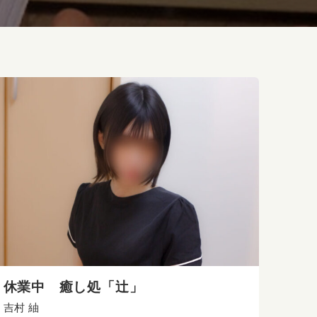
休業中 癒し処「辻」
吉村 紬