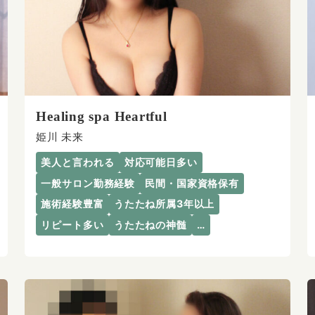
Healing spa Heartful
姫川 未来
美人と言われる
対応可能日多い
一般サロン勤務経験
民間・国家資格保有
施術経験豊富
うたたね所属3年以上
リピート多い
うたたねの神髄
…