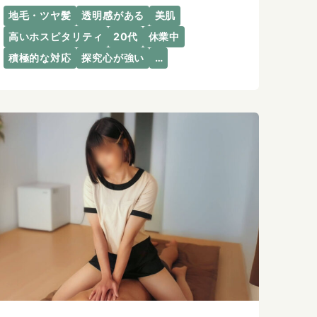
地毛・ツヤ髪
透明感がある
美肌
高いホスピタリティ
20代
休業中
積極的な対応
探究心が強い
…