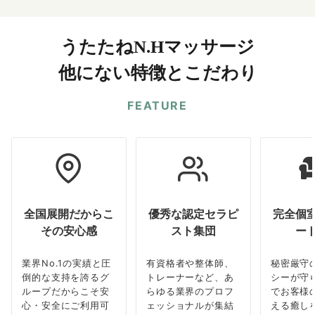
うたたねN.Hマッサージ
他にない特徴とこだわり
FEATURE
全国展開だからこ
優秀な認定セラピ
完全個
その安心感
スト集団
ー
業界No.1の実績と圧
有資格者や整体師、
秘密厳守
倒的な支持を誇るグ
トレーナーなど、あ
シーが守
ループだからこそ安
らゆる業界のプロフ
でお客様
心・安全にご利用可
ェッショナルが集結
える癒し