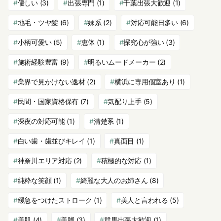
優しい
(3)
出張専門
(1)
千葉出張大歓迎
(1)
地毛・ツヤ髪
(6)
妹系
(2)
対応可能日多い
(6)
小柄可愛い
(5)
恵体
(1)
探究心が強い
(3)
施術経験豊富
(9)
明るいムードメーカー
(2)
業界で見かけない逸材
(2)
横浜に専用個室あり
(1)
民間・国家資格保有
(7)
気配り上手
(5)
深夜の対応可能
(1)
清楚系
(1)
白い歯・歯並びキレイ
(1)
真面目
(1)
神奈川エリア対応
(2)
積極的な対応
(1)
純粋な笑顔
(1)
綺麗な大人のお姉さん
(8)
緩急をつけたストローク
(1)
美人と言われる
(5)
美肌
(4)
美脚
(3)
群馬出張大歓迎
(1)