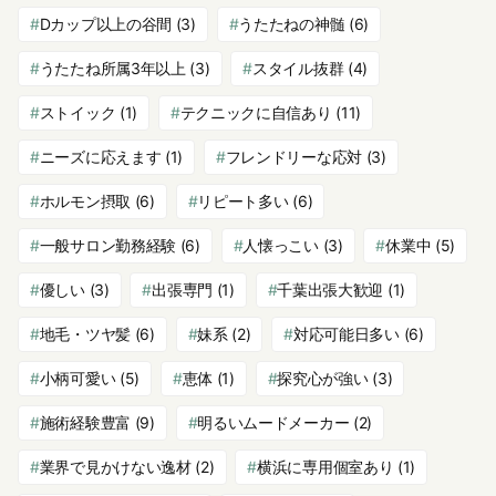
Dカップ以上の谷間
(3)
うたたねの神髄
(6)
うたたね所属3年以上
(3)
スタイル抜群
(4)
ストイック
(1)
テクニックに自信あり
(11)
ニーズに応えます
(1)
フレンドリーな応対
(3)
ホルモン摂取
(6)
リピート多い
(6)
一般サロン勤務経験
(6)
人懐っこい
(3)
休業中
(5)
優しい
(3)
出張専門
(1)
千葉出張大歓迎
(1)
地毛・ツヤ髪
(6)
妹系
(2)
対応可能日多い
(6)
小柄可愛い
(5)
恵体
(1)
探究心が強い
(3)
施術経験豊富
(9)
明るいムードメーカー
(2)
業界で見かけない逸材
(2)
横浜に専用個室あり
(1)