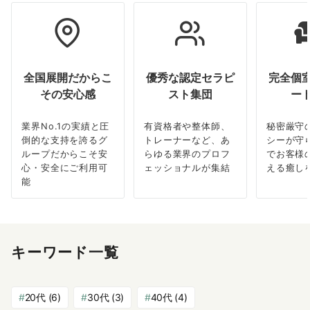
全国展開だからこ
優秀な認定セラピ
完全個
その安心感
スト集団
ー
業界No.1の実績と圧
有資格者や整体師、
秘密厳守
倒的な支持を誇るグ
トレーナーなど、あ
シーが守
ループだからこそ安
らゆる業界のプロフ
でお客様
心・安全にご利用可
ェッショナルが集結
える癒し
能
キーワード一覧
20代
(6)
30代
(3)
40代
(4)