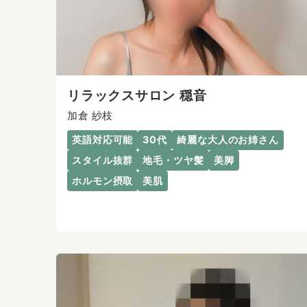
リラックスサロン 穏音
加倉 紗枝
英語対応可能
30代
綺麗な大人のお姉さん
スタイル抜群
地毛・ツヤ髪
美脚
ホルモン摂取
美肌