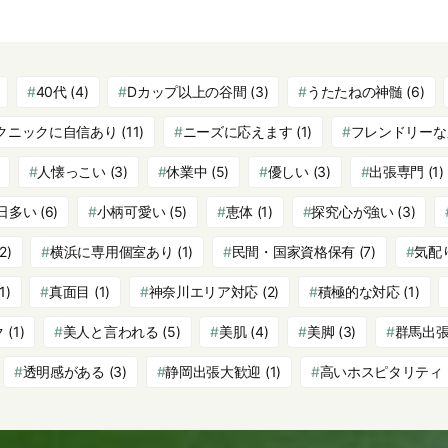
40代
(4)
Dカップ以上の谷間
(3)
うたたねの神髄
(6)
クニックに自信あり
(11)
ニーズに応えます
(1)
フレンドリーな
人懐っこい
(3)
休業中
(5)
優しい
(3)
出張専門
(1)
日多い
(6)
小柄可愛い
(5)
恵体
(1)
探究心が強い
(3)
2)
横浜に専用個室あり
(1)
民間・国家資格保有
(7)
気配
1)
真面目
(1)
神奈川エリア対応
(2)
積極的な対応
(1)
ク
(1)
美人と言われる
(5)
美肌
(4)
美脚
(3)
群馬出
透明感がある
(3)
静岡出張大歓迎
(1)
高いホスピタリティ