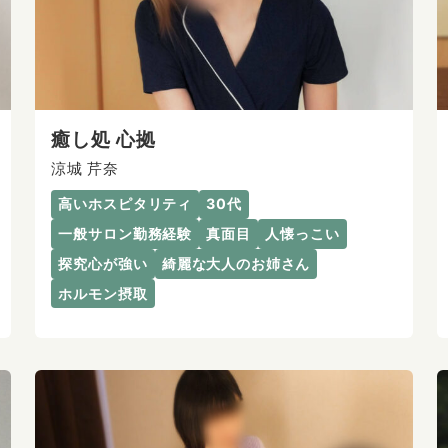
癒し処 心拠
涼城 芹奈
高いホスピタリティ
30代
一般サロン勤務経験
真面目
人懐っこい
探究心が強い
綺麗な大人のお姉さん
ホルモン摂取