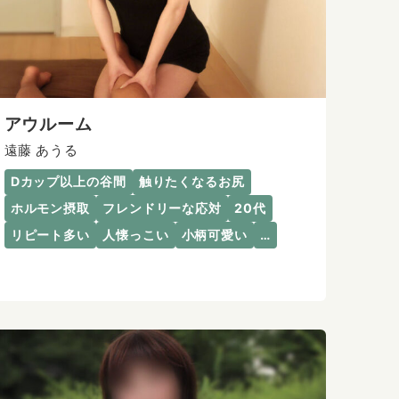
アウルーム
遠藤 あうる
Dカップ以上の谷間
触りたくなるお尻
ホルモン摂取
フレンドリーな応対
20代
リピート多い
人懐っこい
小柄可愛い
…