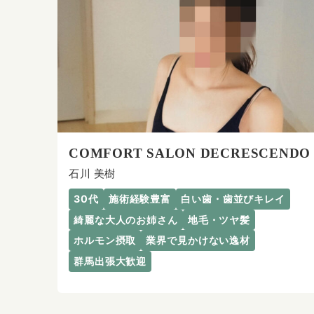
COMFORT SALON DECRESCENDO
石川 美樹
30代
施術経験豊富
白い歯・歯並びキレイ
綺麗な大人のお姉さん
地毛・ツヤ髪
ホルモン摂取
業界で見かけない逸材
群馬出張大歓迎