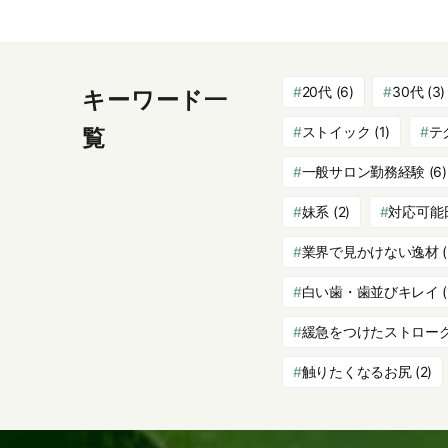
20代
(6)
30代
(3)
キーワード一
ストイック
(1)
テ
覧
一般サロン勤務経験
(6)
妹系
(2)
対応可能
業界で見かけない逸材
(
白い歯・歯並びキレイ
(
緩急をつけたストロー
触りたくなるお尻
(2)