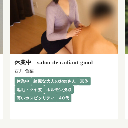
休業中 salon de radiant good
西片 色葉
休業中
綺麗な大人のお姉さん
恵体
地毛・ツヤ髪
ホルモン摂取
高いホスピタリティ
40代