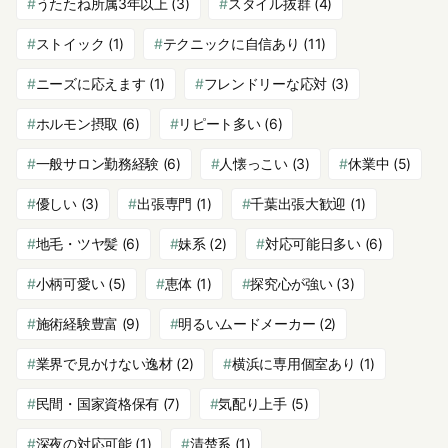
うたたね所属3年以上
(3)
スタイル抜群
(4)
ストイック
(1)
テクニックに自信あり
(11)
ニーズに応えます
(1)
フレンドリーな応対
(3)
ホルモン摂取
(6)
リピート多い
(6)
一般サロン勤務経験
(6)
人懐っこい
(3)
休業中
(5)
優しい
(3)
出張専門
(1)
千葉出張大歓迎
(1)
地毛・ツヤ髪
(6)
妹系
(2)
対応可能日多い
(6)
小柄可愛い
(5)
恵体
(1)
探究心が強い
(3)
施術経験豊富
(9)
明るいムードメーカー
(2)
業界で見かけない逸材
(2)
横浜に専用個室あり
(1)
民間・国家資格保有
(7)
気配り上手
(5)
深夜の対応可能
(1)
清楚系
(1)