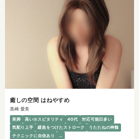
癒しの空間 はねやすめ
黒崎 愛美
美脚
高いホスピタリティ
40代
対応可能日多い
気配り上手
緩急をつけたストローク
うたたねの神髄
テクニックに自信あり
…