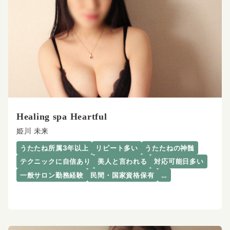
Healing spa Heartful
姫川 未来
うたたね所属3年以上
リピート多い
うたたねの神髄
テクニックに自信あり
美人と言われる
対応可能日多い
一般サロン勤務経験
民間・国家資格保有
…