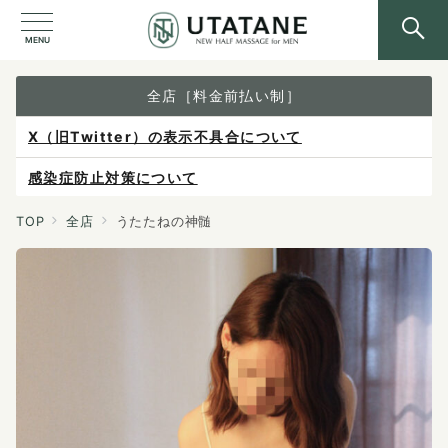
MENU
全店［料金前払い制］
感染症防止対策について
ご予約は各店へ直接お問い合わせください。
料金は当日施術前にお支払いください。
TOP
全店
うたたねの神髄
X（旧Twitter）の表示不具合について