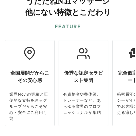
うたたねN.Hマッサージ
他にない特徴とこだわり
FEATURE
全国展開だからこ
優秀な認定セラピ
完全個
その安心感
スト集団
ー
業界No.1の実績と圧
有資格者や整体師、
秘密厳守
倒的な支持を誇るグ
トレーナーなど、あ
シーが守
ループだからこそ安
らゆる業界のプロフ
でお客様
心・安全にご利用可
ェッショナルが集結
える癒し
能