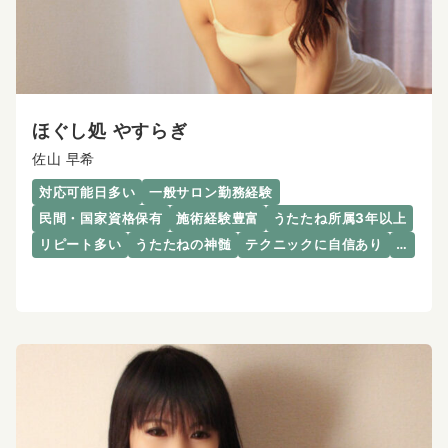
ほぐし処 やすらぎ
佐山 早希
対応可能日多い
一般サロン勤務経験
民間・国家資格保有
施術経験豊富
うたたね所属3年以上
リピート多い
うたたねの神髄
テクニックに自信あり
…