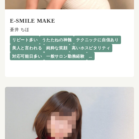
E-SMILE MAKE
蒼井 ちほ
リピート多い
うたたねの神髄
テクニックに自信あり
美人と言われる
純粋な笑顔
高いホスピタリティ
対応可能日多い
一般サロン勤務経験
…