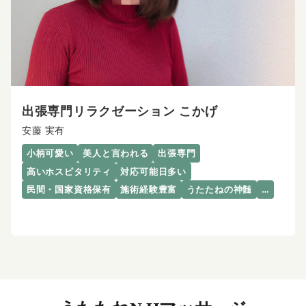
出張専門リラクゼーション こかげ
安藤 実有
小柄可愛い
美人と言われる
出張専門
高いホスピタリティ
対応可能日多い
民間・国家資格保有
施術経験豊富
うたたねの神髄
…