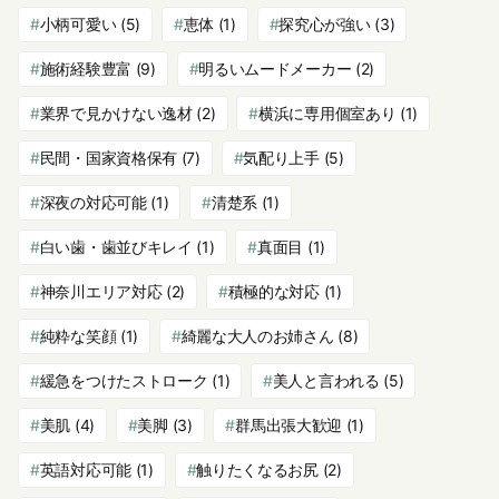
小柄可愛い
(5)
恵体
(1)
探究心が強い
(3)
施術経験豊富
(9)
明るいムードメーカー
(2)
業界で見かけない逸材
(2)
横浜に専用個室あり
(1)
民間・国家資格保有
(7)
気配り上手
(5)
深夜の対応可能
(1)
清楚系
(1)
白い歯・歯並びキレイ
(1)
真面目
(1)
神奈川エリア対応
(2)
積極的な対応
(1)
純粋な笑顔
(1)
綺麗な大人のお姉さん
(8)
緩急をつけたストローク
(1)
美人と言われる
(5)
美肌
(4)
美脚
(3)
群馬出張大歓迎
(1)
英語対応可能
(1)
触りたくなるお尻
(2)