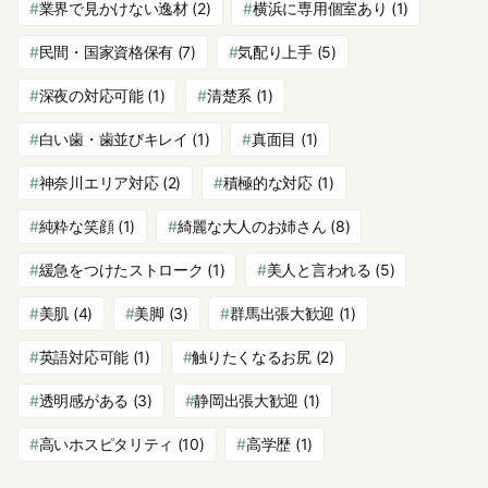
業界で見かけない逸材
(2)
横浜に専用個室あり
(1)
民間・国家資格保有
(7)
気配り上手
(5)
深夜の対応可能
(1)
清楚系
(1)
白い歯・歯並びキレイ
(1)
真面目
(1)
神奈川エリア対応
(2)
積極的な対応
(1)
純粋な笑顔
(1)
綺麗な大人のお姉さん
(8)
緩急をつけたストローク
(1)
美人と言われる
(5)
美肌
(4)
美脚
(3)
群馬出張大歓迎
(1)
英語対応可能
(1)
触りたくなるお尻
(2)
透明感がある
(3)
静岡出張大歓迎
(1)
高いホスピタリティ
(10)
高学歴
(1)