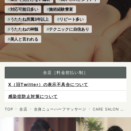
対応可能日多い
施術経験豊富
うたたね所属3年以上
リピート多い
うたたねの神髄
テクニックに自信あり
美人と言われる
全店［料金前払い制］
感染症防止対策について
ご予約は各店へ直接お問い合わせください。
料金は当日施術前にお支払いください。
TOP
全店
全身ニューハーフマッサージ
CARE SALON アルストロメリア
X（旧Twitter）の表示不具合について