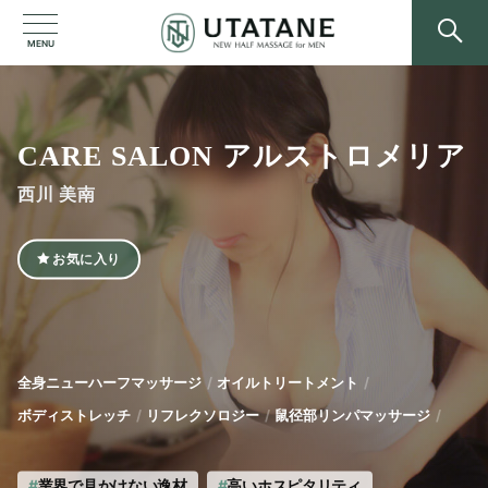
MENU
CARE SALON アルストロメリア
西川 美南
お気に入り
全身ニューハーフマッサージ
オイルトリートメント
ボディストレッチ
リフレクソロジー
鼠径部リンパマッサージ
業界で見かけない逸材
高いホスピタリティ