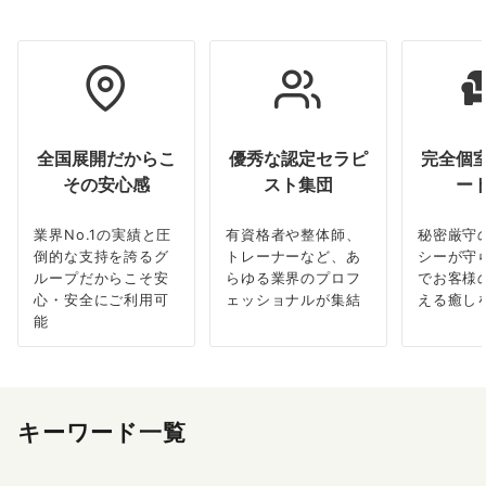
全国展開だからこ
優秀な認定セラピ
完全個
その安心感
スト集団
ー
業界No.1の実績と圧
有資格者や整体師、
秘密厳守
倒的な支持を誇るグ
トレーナーなど、あ
シーが守
ループだからこそ安
らゆる業界のプロフ
でお客様
心・安全にご利用可
ェッショナルが集結
える癒し
能
キーワード一覧