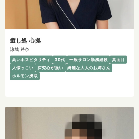
癒し処 心拠
涼城 芹奈
高いホスピタリティ
30代
一般サロン勤務経験
真面目
人懐っこい
探究心が強い
綺麗な大人のお姉さん
ホルモン摂取