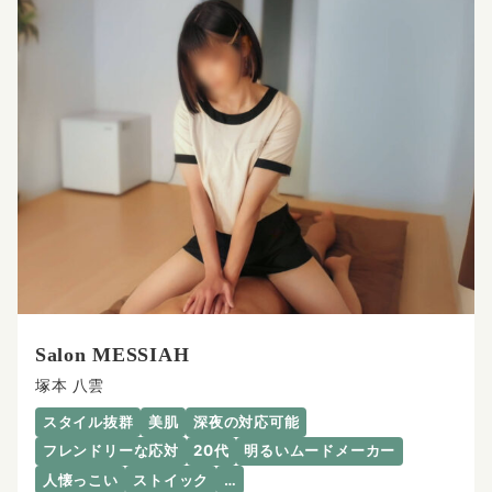
Salon MESSIAH
塚本 八雲
スタイル抜群
美肌
深夜の対応可能
フレンドリーな応対
20代
明るいムードメーカー
人懐っこい
ストイック
…