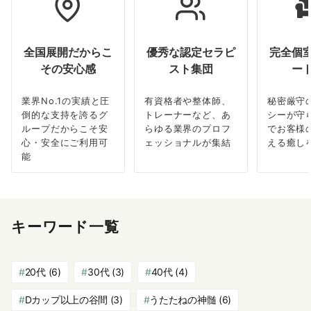
全国展開だからこ
優秀な認定セラピ
完全個
その安心感
スト集団
ー
業界No.1の実績と圧
有資格者や整体師、
秘密厳守
倒的な支持を誇るグ
トレーナーなど、あ
シーが守
ループだからこそ安
らゆる業界のプロフ
でお客様
心・安全にご利用可
ェッショナルが集結
える癒し
能
キーワード一覧
20代
(6)
30代
(3)
40代
(4)
Dカップ以上の谷間
(3)
うたたねの神髄
(6)