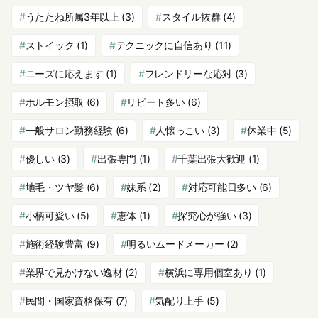
うたたね所属3年以上
(3)
スタイル抜群
(4)
ストイック
(1)
テクニックに自信あり
(11)
ニーズに応えます
(1)
フレンドリーな応対
(3)
ホルモン摂取
(6)
リピート多い
(6)
一般サロン勤務経験
(6)
人懐っこい
(3)
休業中
(5)
優しい
(3)
出張専門
(1)
千葉出張大歓迎
(1)
地毛・ツヤ髪
(6)
妹系
(2)
対応可能日多い
(6)
小柄可愛い
(5)
恵体
(1)
探究心が強い
(3)
施術経験豊富
(9)
明るいムードメーカー
(2)
業界で見かけない逸材
(2)
横浜に専用個室あり
(1)
民間・国家資格保有
(7)
気配り上手
(5)