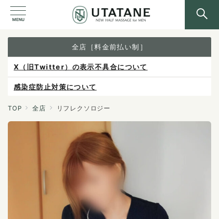
MENU
全店［料金前払い制］
感染症防止対策について
ご予約は各店へ直接お問い合わせください。
料金は当日施術前にお支払いください。
TOP
全店
リフレクソロジー
X（旧Twitter）の表示不具合について